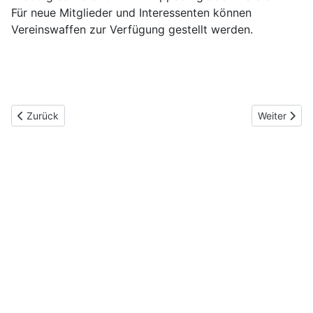
Für neue Mitglieder und Interessenten können
Vereinswaffen zur Verfügung gestellt werden.
Vorheriger Beitrag: Startseite
Nächster Be
Zurück
Weiter